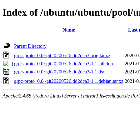
Index of /ubuntu/ubuntu/pool/u
Name
Last 
Parent Directory
grpc-proto_0.0~git20200526.dd2dca3.orig.tar.xz
2020-0
grpc-proto_0.0~git20200526.dd2dca3-1.1_all.deb
2021-0
grpc-proto_0.0~git20200526.dd2dca3-1.1.dsc
2021-0
grpc-proto_0.0~git20200526.dd2dca3-1.1.debian.tar.xz
2021-0
Apache/2.4.68 (Fedora Linux) Server at mirror1.hs-esslingen.de Por