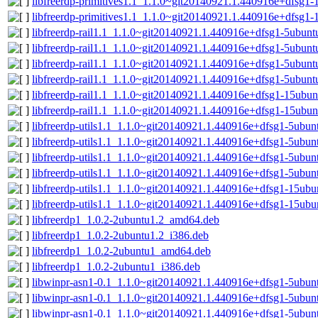
libfreerdp-primitives1.1_1.1.0~git20140921.1.440916e+dfsg
libfreerdp-primitives1.1_1.1.0~git20140921.1.440916e+dfsg1
libfreerdp-rail1.1_1.1.0~git20140921.1.440916e+dfsg1-5ubun
libfreerdp-rail1.1_1.1.0~git20140921.1.440916e+dfsg1-5ubunt
libfreerdp-rail1.1_1.1.0~git20140921.1.440916e+dfsg1-5ubun
libfreerdp-rail1.1_1.1.0~git20140921.1.440916e+dfsg1-5ubunt
libfreerdp-rail1.1_1.1.0~git20140921.1.440916e+dfsg1-15ub
libfreerdp-rail1.1_1.1.0~git20140921.1.440916e+dfsg1-15ubu
libfreerdp-utils1.1_1.1.0~git20140921.1.440916e+dfsg1-5ubu
libfreerdp-utils1.1_1.1.0~git20140921.1.440916e+dfsg1-5ubun
libfreerdp-utils1.1_1.1.0~git20140921.1.440916e+dfsg1-5ubu
libfreerdp-utils1.1_1.1.0~git20140921.1.440916e+dfsg1-5ubun
libfreerdp-utils1.1_1.1.0~git20140921.1.440916e+dfsg1-15ub
libfreerdp-utils1.1_1.1.0~git20140921.1.440916e+dfsg1-15ub
libfreerdp1_1.0.2-2ubuntu1.2_amd64.deb
libfreerdp1_1.0.2-2ubuntu1.2_i386.deb
libfreerdp1_1.0.2-2ubuntu1_amd64.deb
libfreerdp1_1.0.2-2ubuntu1_i386.deb
libwinpr-asn1-0.1_1.1.0~git20140921.1.440916e+dfsg1-5ubu
libwinpr-asn1-0.1_1.1.0~git20140921.1.440916e+dfsg1-5ubun
libwinpr-asn1-0.1_1.1.0~git20140921.1.440916e+dfsg1-5ubu