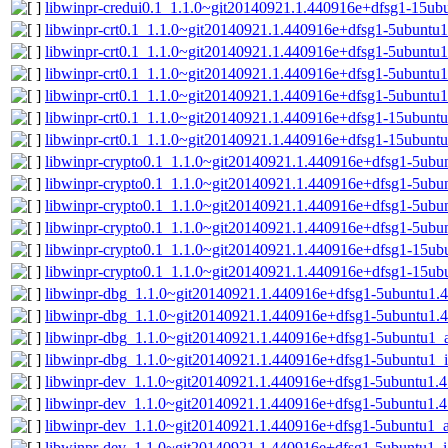
libwinpr-credui0.1_1.1.0~git20140921.1.440916e+dfsg1-15ub
libwinpr-crt0.1_1.1.0~git20140921.1.440916e+dfsg1-5ubuntu
libwinpr-crt0.1_1.1.0~git20140921.1.440916e+dfsg1-5ubuntu1
libwinpr-crt0.1_1.1.0~git20140921.1.440916e+dfsg1-5ubunt
libwinpr-crt0.1_1.1.0~git20140921.1.440916e+dfsg1-5ubuntu
libwinpr-crt0.1_1.1.0~git20140921.1.440916e+dfsg1-15ubun
libwinpr-crt0.1_1.1.0~git20140921.1.440916e+dfsg1-15ubunt
libwinpr-crypto0.1_1.1.0~git20140921.1.440916e+dfsg1-5ub
libwinpr-crypto0.1_1.1.0~git20140921.1.440916e+dfsg1-5ubu
libwinpr-crypto0.1_1.1.0~git20140921.1.440916e+dfsg1-5ub
libwinpr-crypto0.1_1.1.0~git20140921.1.440916e+dfsg1-5ubu
libwinpr-crypto0.1_1.1.0~git20140921.1.440916e+dfsg1-15u
libwinpr-crypto0.1_1.1.0~git20140921.1.440916e+dfsg1-15ub
libwinpr-dbg_1.1.0~git20140921.1.440916e+dfsg1-5ubuntu1.
libwinpr-dbg_1.1.0~git20140921.1.440916e+dfsg1-5ubuntu1.4
libwinpr-dbg_1.1.0~git20140921.1.440916e+dfsg1-5ubuntu1
libwinpr-dbg_1.1.0~git20140921.1.440916e+dfsg1-5ubuntu1_
libwinpr-dev_1.1.0~git20140921.1.440916e+dfsg1-5ubuntu1.
libwinpr-dev_1.1.0~git20140921.1.440916e+dfsg1-5ubuntu1.4
libwinpr-dev_1.1.0~git20140921.1.440916e+dfsg1-5ubuntu1
libwinpr-dev_1.1.0~git20140921.1.440916e+dfsg1-5ubuntu1_