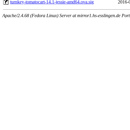
turnkey-tomatocart-14.1-jessie-amd64.ova.sig
2016-
Apache/2.4.68 (Fedora Linux) Server at mirror1.hs-esslingen.de Por